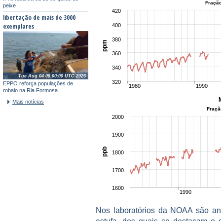
Fração
peixe
420
libertação de mais de 3000
exemplares
400
380
ppm
360
340
Tue Aug 04 08:00:00 UTC 2026
320
EPPO reforça populações de
1980
1990
robalo na Ria Formosa
Mais notícias
Fraçã
2000
1900
ppb
1800
1700
1600
1990
Nos laboratórios da NOAA são an