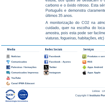
estufa, dos quais se destacam o 
carbono e o óxido nitroso. Esta sér
Português e demonstra clarament
últimos 35 anos.
A monitorização do CO2 na atmo
cuidado, quer na escolha do loca
amostra, pois esta pode ser facilm
viaturas, fogueiras, habitações, etc)
Media
Redes Sociais
Serviços
Notícias
Facebook
Produtos e ser
Comunicados
Facebook - Açores
RSS
Palestras / formações
Twitter
Apps Android
Comunicados Imprensa
Instagram
Apps Apple
YouTube
Canal IPMA Educast
Lisboa:
12
Copyright ©
Instituto P