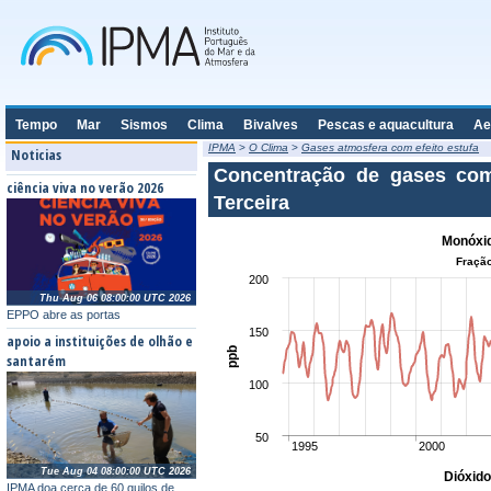
Tempo
Mar
Sismos
Clima
Bivalves
Pescas e aquacultura
Ae
IPMA
>
O Clima
>
Gases atmosfera com efeito estufa
Noticias
Concentração de gases com 
ciência viva no verão 2026
Terceira
Monóxid
Fração
200
Thu Aug 06 08:00:00 UTC 2026
EPPO abre as portas
150
apoio a instituições de olhão e
ppb
santarém
100
50
1995
2000
Tue Aug 04 08:00:00 UTC 2026
Dióxid
IPMA doa cerca de 60 quilos de