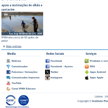
apoio a instituições de olhão e
santarém
Tue Aug 04 08:00:00 UTC 2026
IPMA doa cerca de 60 quilos de
peixe
Mais notícias
Media
Redes Sociais
Serviços
Notícias
Facebook
Produtos e ser
Comunicados
Facebook - Açores
RSS
Palestras / formações
Twitter
Apps Android
Comunicados Imprensa
Instagram
Apps Apple
YouTube
Canal IPMA Educast
Lisboa:
20
Copyright ©
Instituto P