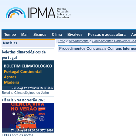
Tempo
Mar
Sismos
Clima
Bivalves
Pescas e aquacultura
Ae
IPMA
>
Recrutamento
>
Procedimentos Concursais Co
Noticias
Procedimentos Concursais Comuns Interno
boletins climatológicos de
portugal
Fri Aug 07 07:00:00 UTC 2026
Boletins Climatológicos de Julho
ciência viva no verão 2026
Thu Aug 06 08:00:00 UTC 2026
EPPO abre as portas